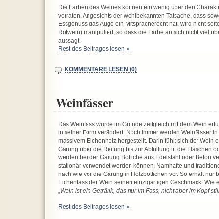
Die Farben des Weines können ein wenig über den Charakte
verraten. Angesichts der wohlbekannten Tatsache, dass sowo
Essgenuss das Auge ein Mitspracherecht hat, wird nicht selt
Rotwein) manipuliert, so dass die Farbe an sich nicht viel üb
aussagt.
Rest des Beitrages lesen »
KOMMENTARE LESEN (0)
Weinfässer
Das Weinfass wurde im Grunde zeitgleich mit dem Wein erfu
in seiner Form verändert. Noch immer werden Weinfässer i
massivem Eichenholz hergestellt. Darin fühlt sich der Wein 
Gärung über die Reifung bis zur Abfüllung in die Flaschen ode
werden bei der Gärung Bottiche aus Edelstahl oder Beton ver
stationär verwendet werden können. Namhafte und traditione
nach wie vor die Gärung in Holzbottichen vor. So erhält nur 
Eichenfass der Wein seinen einzigartigen Geschmack. Wie e
„
Wein ist ein Getränk, das nur im Fass, nicht aber im Kopf still 
Rest des Beitrages lesen »