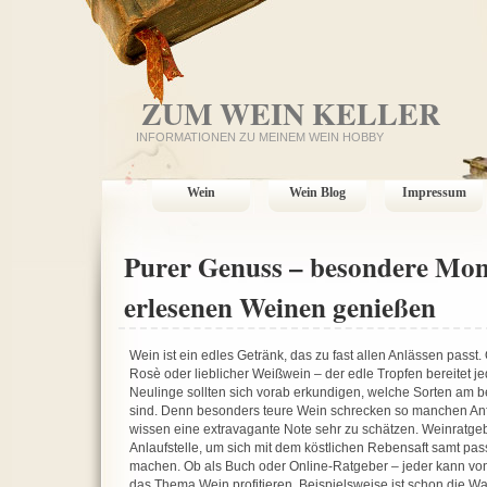
ZUM WEIN KELLER
INFORMATIONEN ZU MEINEM WEIN HOBBY
Wein
Wein Blog
Impressum
Purer Genuss – besondere Mom
erlesenen Weinen genießen
Wein ist ein edles Getränk, das zu fast allen Anlässen passt.
Rosè oder lieblicher Weißwein – der edle Tropfen bereitet
Neulinge sollten sich vorab erkundigen, welche Sorten am be
sind. Denn besonders teure Wein schrecken so manchen A
wissen eine extravagante Note sehr zu schätzen. Weinratgeb
Anlaufstelle, um sich mit dem köstlichen Rebensaft samt pa
machen. Ob als Buch oder Online-Ratgeber – jeder kann von
das Thema Wein profitieren. Beispielsweise ist schon die Wa