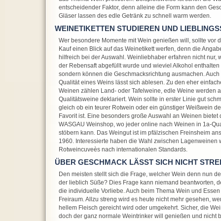
entscheidender Faktor, denn alleine die Form kann den Ge
Gläser lassen des edle Getränk zu schnell warm werden.
WEINETIKETTEN STUDIEREN UND LIEBLING
Wer besondere Momente mit Wein genießen will, sollte vor 
Kauf einen Blick auf das Weinetikett werfen, denn die Angab
hilfreich bei der Auswahl. Weinliebhaber erfahren nicht nur,
der Rebensaft abgefüllt wurde und wieviel Alkohol enthalten i
sondern können die Geschmacksrichtung ausmachen. Auch 
Qualität eines Weins lässt sich ablesen. Zu den eher einfac
Weinen zählen Land- oder Tafelweine, edle Weine werden a
Qualitätsweine deklariert. Wein sollte in erster Linie gut sch
gleich ob ein teurer Rotwein oder ein günstiger Weißwein de
Favorit ist. Eine besonders große Auswahl an Weinen bietet 
WASGAU Weinshop, wo jeder online nach Weinen in 1a-Qual
stöbern kann. Das Weingut ist im pfälzischen Freinsheim ansä
1960. Interessierte haben die Wahl zwischen Lagenweine
Rotweincuveès nach internationalen Standards.
ÜBER GESCHMACK LÄSST SICH NICHT STRE
Den meisten stellt sich die Frage, welcher Wein denn nun de
der lieblich Süße? Dies Frage kann niemand beantworten, de
die individuelle Vorliebe. Auch beim Thema Wein und Essen
Freiraum. Allzu streng wird es heute nicht mehr gesehen, we
hellem Fleisch gereicht wird oder umgekehrt. Sicher, die Wei
doch der ganz normale Weintrinker will genießen und nicht