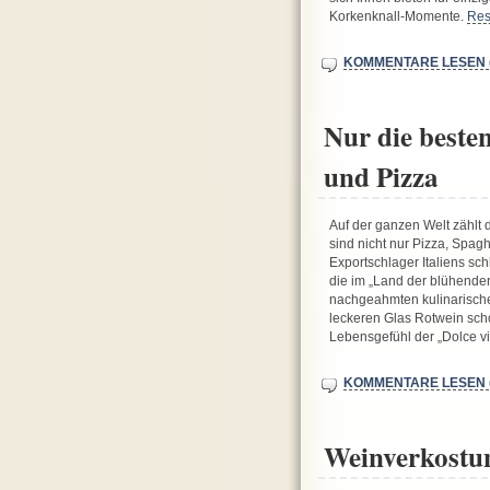
Korkenknall-Momente.
Res
KOMMENTARE LESEN (
Nur die beste
und Pizza
Auf der ganzen Welt zählt d
sind nicht nur Pizza, Spag
Exportschlager Italiens sc
die im „Land der blühenden
nachgeahmten kulinarische
leckeren Glas Rotwein sch
Lebensgefühl der „Dolce v
KOMMENTARE LESEN (
Weinverkostu