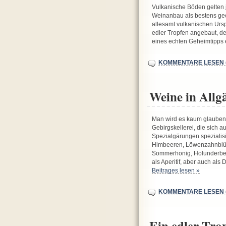
Vulkanische Böden gelten 
Weinanbau als bestens geei
allesamt vulkanischen Ursp
edler Tropfen angebaut, de
eines echten Geheimtipps 
KOMMENTARE LESEN (
Weine in Allg
Man wird es kaum glauben, 
Gebirgskellerei, die sich 
Spezialgärungen spezialis
Himbeeren, Löwenzahnblüt
Sommerhonig, Holunderbee
als Aperitif, aber auch al
Beitrages lesen »
KOMMENTARE LESEN (
Ein edler Tro