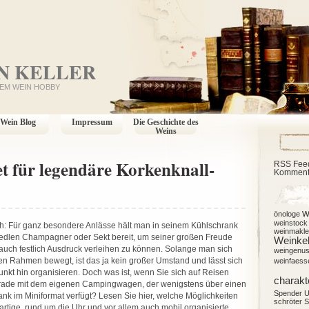
N KELLER
EM WEIN HOBBY
Wein Blog
Impressum
Die Geschichte des
Weins
et für legendäre Korkenknall-
RSS Fee
Komment
w
önologe
weinstock
h: Für ganz besondere Anlässe hält man in seinem Kühlschrank
weinmakle
edlen Champagner oder Sekt bereit, um seiner großen Freude
Weinkel
auch festlich Ausdruck verleihen zu können. Solange man sich
weingenu
en Rahmen bewegt, ist das ja kein großer Umstand und lässt sich
weinfaess
unkt hin organisieren. Doch was ist, wenn Sie sich auf Reisen
charakt
erade mit dem eigenen Campingwagen, der wenigstens über einen
Spender
U
nk im Miniformat verfügt? Lesen Sie hier, welche Möglichkeiten
schröter
S
gartige, rund um die Uhr und vor allem auch mobil organisierte