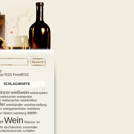
d
ar RSS FeedRSS
SCHLAGWORTE
inzer
weißwein
weintrauben
weinsorten
weinprobe
r
weinmacher
weinkritiker
ler
weinhändler
weinherstellung
ss
weingartenhüter
weinfass
wein-
er
Weine
weinberg
Wein
er
Wasser im
hr
tischdecken
sommelier
chlummertrunk
schlafen