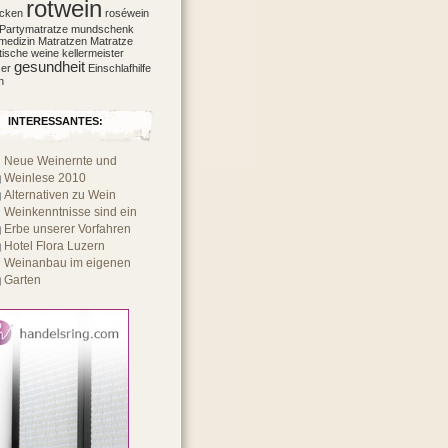
rotwein
ecken
roséwein
Partymatratze
mundschenk
medizin
Matratzen
Matratze
tische weine
kellermeister
gesundheit
er
Einschlafhilfe
n
INTERESSANTES:
Neue Weinernte und
Weinlese 2010
Alternativen zu Wein
Weinkenntnisse sind ein
Erbe unserer Vorfahren
Hotel Flora Luzern
Weinanbau im eigenen
Garten