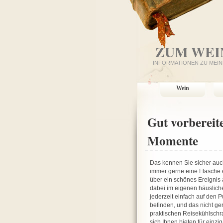
ZUM WEI
INFORMATIONEN ZU MEIN
Wein
Gut vorbereit
Momente
Das kennen Sie sicher auc
immer gerne eine Flasche 
über ein schönes Ereignis 
dabei im eigenen häuslich
jederzeit einfach auf den P
befinden, und das nicht g
praktischen Reisekühlschra
sich Ihnen bieten für einzi