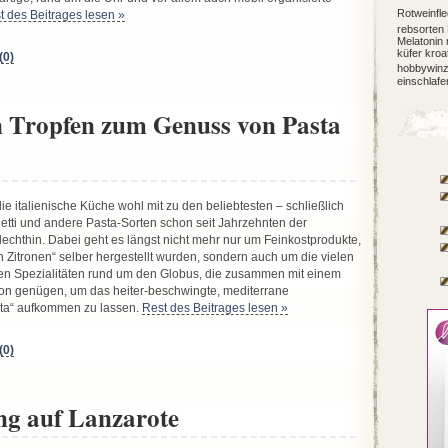
Rotweinfl
t des Beitrages lesen »
rebsorten
Melatonin
küfer
kroa
0)
hobbywinz
einschlafe
n Tropfen zum Genuss von Pasta
ie italienische Küche wohl mit zu den beliebtesten – schließlich
hetti und andere Pasta-Sorten schon seit Jahrzehnten der
hlechthin. Dabei geht es längst nicht mehr nur um Feinkostprodukte,
 Zitronen“ selber hergestellt wurden, sondern auch um die vielen
n Spezialitäten rund um den Globus, die zusammen mit einem
on genügen, um das heiter-beschwingte, mediterrane
ita“ aufkommen zu lassen.
Rest des Beitrages lesen »
0)
ng auf Lanzarote