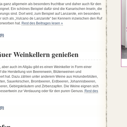
ja ganz allgemein als besonders fruchtbar und daher auch für den
gnet. Ein schönes Beispiel dafür sind die Kanarischen Inseln, die
rungs sind. Dort wird, zum Beispiel auf Lanzarote, ein besonders
r sich als „Vulcano de Lanzarote“ bei Kennern inzwischen den Ruf
erworben hat.
Rest des Beitrages lesen »
0)
äuer Weinkellern genießen
aber auch im Allgäu gibt es einen Weinkeller in Form einer
auf die Herstellung von Beerenwein, Blütenweinen und
iert hat. Dazu zählen unter anderem Weine aus Holunderblüten,
en, Sauerkirschen, Brombeeren, Erdbeeren, Johannisbeeren,
ren, Gebirgskräutern und Zirbenzapfen. Die Weine eignen sich
s Dessertwein zur Verdauung oder für den puren Genuss.
Rest des
0)
pfen