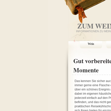
ZUM WEI
INFORMATIONEN ZU MEIN
Wein
Gut vorbereit
Momente
Das kennen Sie sicher auc
immer gerne eine Flasche 
über ein schönes Ereignis 
dabei im eigenen häuslich
jederzeit einfach auf den P
befinden, und das nicht g
praktischen Reisekühlschra
sich Ihnen bieten für einzi