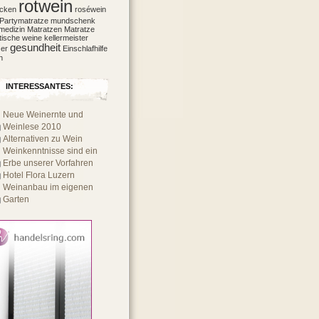
rotwein
ecken
roséwein
Partymatratze
mundschenk
medizin
Matratzen
Matratze
tische weine
kellermeister
gesundheit
er
Einschlafhilfe
n
INTERESSANTES:
Neue Weinernte und
Weinlese 2010
Alternativen zu Wein
Weinkenntnisse sind ein
Erbe unserer Vorfahren
Hotel Flora Luzern
Weinanbau im eigenen
Garten