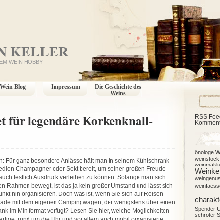
N KELLER
EM WEIN HOBBY
Wein Blog
Impressum
Die Geschichte des
Weins
et für legendäre Korkenknall-
RSS Fee
Komment
w
önologe
weinstock
h: Für ganz besondere Anlässe hält man in seinem Kühlschrank
weinmakle
edlen Champagner oder Sekt bereit, um seiner großen Freude
Weinkel
auch festlich Ausdruck verleihen zu können. Solange man sich
weingenu
en Rahmen bewegt, ist das ja kein großer Umstand und lässt sich
weinfaess
unkt hin organisieren. Doch was ist, wenn Sie sich auf Reisen
charakt
erade mit dem eigenen Campingwagen, der wenigstens über einen
Spender
U
nk im Miniformat verfügt? Lesen Sie hier, welche Möglichkeiten
schröter
S
gartige, rund um die Uhr und vor allem auch mobil organisierte