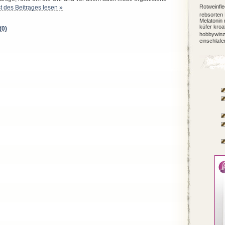
Rotweinfl
t des Beitrages lesen »
rebsorten
Melatonin
küfer
kroa
0)
hobbywinz
einschlafe