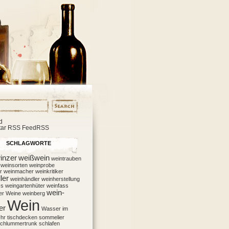
d
ar RSS FeedRSS
SCHLAGWORTE
inzer
weißwein
weintrauben
weinsorten
weinprobe
r
weinmacher
weinkritiker
ler
weinhändler
weinherstellung
ss
weingartenhüter
weinfass
wein-
er
Weine
weinberg
Wein
er
Wasser im
hr
tischdecken
sommelier
chlummertrunk
schlafen